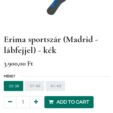
Erima sportszár (Madrid -
lábfejjel) - kék
3.900,00
Ft
MÉRET
33-36
37-40
41-43
ADD TO CART