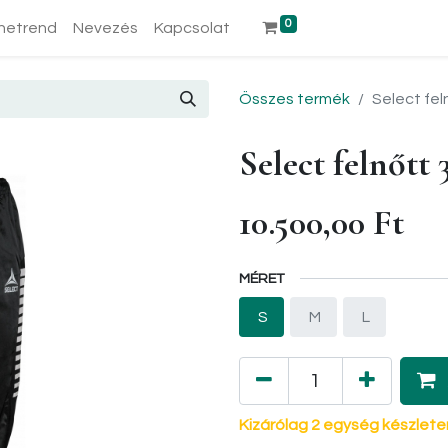
0
netrend
Nevezés
Kapcsolat
Összes termék
Select fel
Select felnőtt
10.500,00
Ft
MÉRET
S
M
L
Kizárólag 2 egység készlete