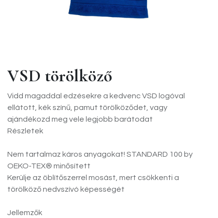
VSD törölköző
Vidd magaddal edzésekre a kedvenc VSD logóval
ellátott, kék színű, pamut törölköződet, vagy
ajándékozd meg vele legjobb barátodat
Részletek
Nem tartalmaz káros anyagokat! STANDARD 100 by
OEKO-TEX® minősített
Kerülje az öblítőszerrel mosást, mert csökkenti a
törölköző nedvszívó képességét
Jellemzők